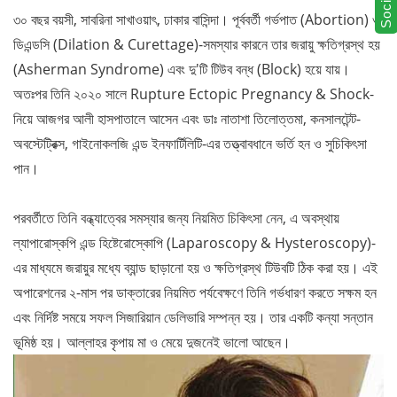
৩০ বছর বয়সী, সাবরিনা সাখাওয়াৎ, ঢাকার বাসিন্দা। পূর্ববর্তী গর্ভপাত (Abortion) ও
ডিএন্ডসি (Dilation & Curettage)-সমস্যার কারনে তার জরায়ু ক্ষতিগ্রস্থ হয়
(Asherman Syndrome) এবং দু'টি টিউব বন্ধ (Block) হয়ে যায়।
অতঃপর তিনি ২০২০ সালে Rupture Ectopic Pregnancy & Shock-
নিয়ে আজগর আলী হাসপাতালে আসেন এবং ডাঃ নাতাশা তিলোত্তমা, কনসালটেন্ট-
অবস্টেট্রিক্স, গাইনোকলজি এন্ড ইনফার্টিলিটি-এর তত্ত্বাবধানে ভর্তি হন ও সুচিকিৎসা
পান।
পরবর্তীতে তিনি বন্ধ্যাত্বের সমস্যার জন্য নিয়মিত চিকিৎসা নেন, এ অবস্থায়
ল্যাপারোস্কপি এন্ড হিষ্টেরোস্কোপি (Laparoscopy & Hysteroscopy)-
এর মাধ্যমে জরায়ুর মধ্যে ব্যান্ড ছাড়ানো হয় ও ক্ষতিগ্রস্থ টিউবটি ঠিক করা হয়। এই
অপারেশনের ২-মাস পর ডাক্তারের নিয়মিত পর্যবেক্ষণে তিনি গর্ভধারণ করতে সক্ষম হন
এবং নির্দিষ্ট সময়ে সফল সিজারিয়ান ডেলিভারি সম্পন্ন হয়। তার একটি কন্যা সন্তান
ভূমিষ্ঠ হয়। আল্লাহর কৃপায় মা ও মেয়ে দুজনেই ভালো আছেন।